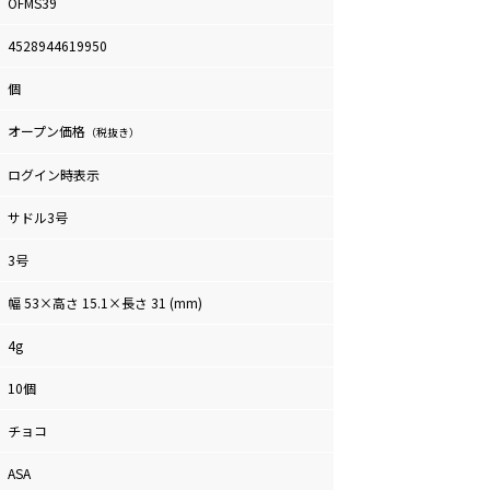
OFMS39
4528944619950
個
オープン価格
（税抜き）
ログイン時表示
サドル3号
3号
幅 53×高さ 15.1×長さ 31 (mm)
4g
10個
チョコ
ASA