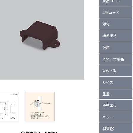
商品コード
JANコード
単位
標準価格
在庫
本体／付属品
号数・型
サイズ
重量
販売単位
カラー
材質