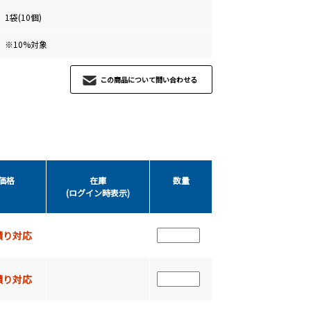
1袋(10個)
※10%対象
この商品について問い合わせる
価格
在庫
数量
(ログイン時表示)
積り対応
積り対応