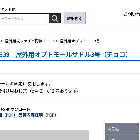
そ
ゲスト
様
お問い
詳細検索
>
屋外用光ファイバ配線モール
>
屋外用オプトモール3号
MS39 屋外用オプトモールサドル3号（チョコ）
モールの固定に使用します。
取付け用ねじ穴（φ４.2）が２穴あります。
料をダウンロード
（PDF）
品質内容証明（PDF）
商品名