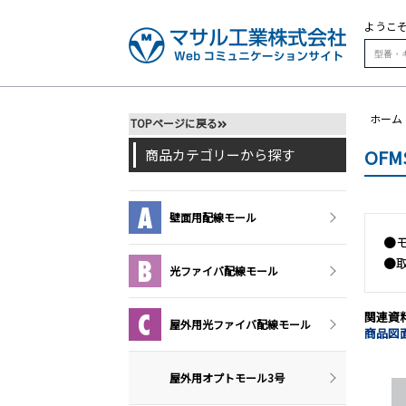
ようこ
ホーム
TOPページに戻る
OF
商品カテゴリーから探す
壁面用配線モール
●
●
光ファイバ配線モール
関連資
屋外用光ファイバ配線モール
商品図面
屋外用オプトモール3号