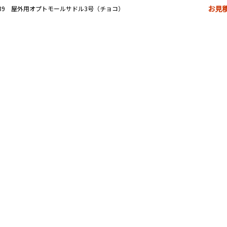
お見
S39 屋外用オプトモールサドル3号（チョコ）