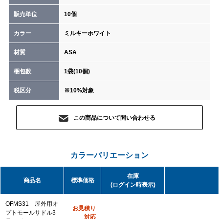
販売単位
10個
カラー
ミルキーホワイト
材質
ASA
梱包数
1袋(10個)
税区分
※10%対象
この商品について問い合わせる
カラーバリエーション
在庫
商品名
標準価格
(ログイン時表示)
OFMS31 屋外用オ
お見積り
プトモールサドル3
対応