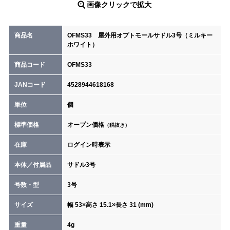
画像クリックで拡大
商品名
OFMS33 屋外用オプトモールサドル3号（ミルキー
ホワイト）
商品コード
OFMS33
JANコード
4528944618168
単位
個
標準価格
オープン価格
（税抜き）
在庫
ログイン時表示
本体／付属品
サドル3号
号数・型
3号
サイズ
幅 53×高さ 15.1×長さ 31 (mm)
重量
4g