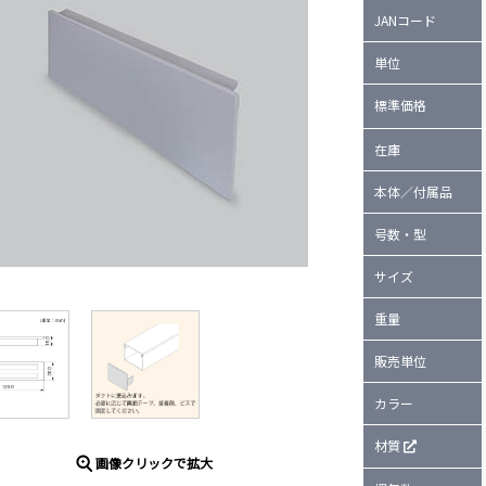
JANコード
単位
標準価格
在庫
本体／付属品
号数・型
サイズ
重量
販売単位
カラー
材質
画像クリックで拡大