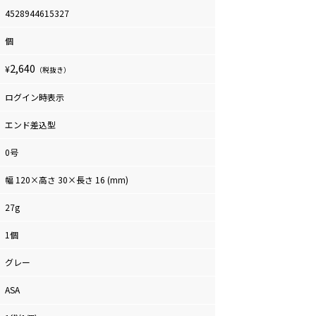
4528944615327
個
2,640
¥
（税抜き）
ログイン時表示
エンド差込型
0号
幅 120×高さ 30×長さ 16 (mm)
27g
1個
グレー
ASA