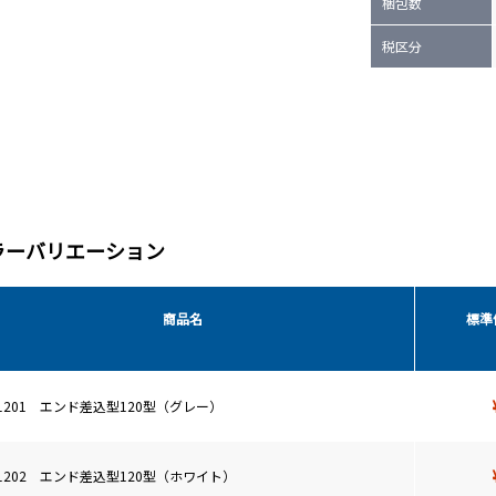
梱包数
税区分
ラーバリエーション
商品名
標準
E1201 エンド差込型120型（グレー）
E1202 エンド差込型120型（ホワイト）