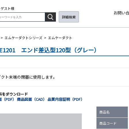
そ
ゲスト
様
お問い
詳細検索
>
エムケーダクトシリーズ
>
エムケーダクト
DE1201 エンド差込型120型（グレー）
ダクト末端の閉塞に使用します。
料をダウンロード
（PDF）
商品図面（CAD）
品質内容証明（PDF）
商品名
商品コード