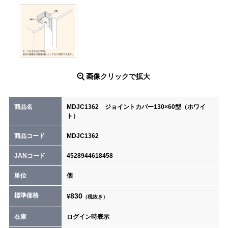
画像クリックで拡大
商品名
MDJC1362 ジョイントカバー130×60型（ホワイ
ト）
商品コード
MDJC1362
JANコード
4528944618458
単位
個
標準価格
830
¥
（税抜き）
在庫
ログイン時表示