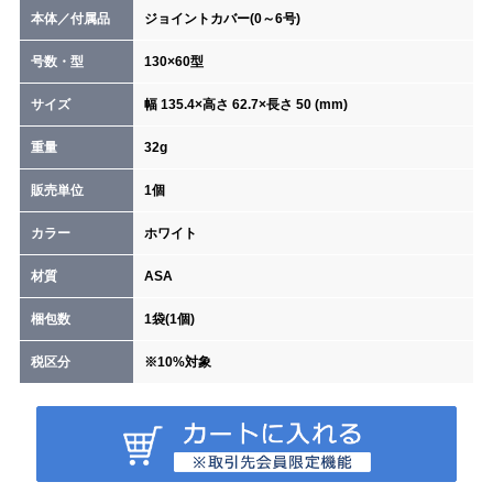
本体／付属品
ジョイントカバー(0～6号)
号数・型
130×60型
サイズ
幅 135.4×高さ 62.7×長さ 50 (mm)
重量
32g
販売単位
1個
カラー
ホワイト
材質
ASA
梱包数
1袋(1個)
税区分
※10%対象