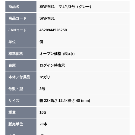
商品名
SWPM31 マガリ3号（グレー）
商品コード
SWPM31
JANコード
4528944526258
単位
個
標準価格
オープン価格
（税抜き）
在庫
ログイン時表示
本体／付属品
マガリ
号数・型
3号
サイズ
幅 22×高さ 12.4×長さ 48 (mm)
重量
10g
販売単位
20本