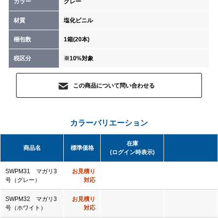
カラー
グレー
材質
塩化ビニル
梱包数
1箱(20本)
税区分
※10%対象
この商品について問い合わせる
カラーバリエーション
在庫
商品名
標準価格
(ログイン時表示)
SWPM31 マガリ3
お見積り
号（グレー）
対応
SWPM32 マガリ3
お見積り
号（ホワイト）
対応