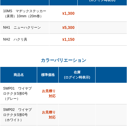
(ログイン時表示)
10MS マヂックステッカー
1,300
¥
（床用）10mm（20m巻）
5,300
NH1 ニューハクリーン
¥
1,150
NH2 ハクリ具
¥
カラーバリエーション
在庫
商品名
標準価格
(ログイン時表示)
SWP01 ワイヤプ
お見積り
ロテクタS形0号
対応
（グレー）
SWP02 ワイヤプ
お見積り
ロテクタS形0号
対応
（ホワイト）