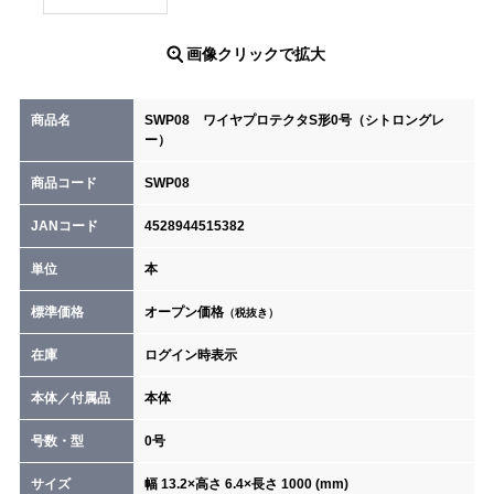
画像クリックで拡大
商品名
SWP08 ワイヤプロテクタS形0号（シトロングレ
ー）
商品コード
SWP08
JANコード
4528944515382
単位
本
標準価格
オープン価格
（税抜き）
在庫
ログイン時表示
本体／付属品
本体
号数・型
0号
サイズ
幅 13.2×高さ 6.4×長さ 1000 (mm)