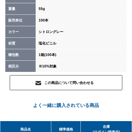
重量
55g
販売単位
100本
カラー
シトロングレー
材質
塩化ビニル
梱包数
1箱(100本)
税区分
※10%対象
この商品について問い合わせる
よく一緒に購入されている商品
在庫
商品名
標準価格