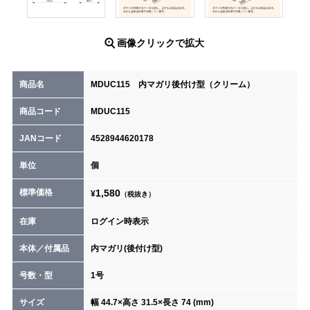
画像クリックで拡大
商品名
MDUC115 内マガリ後付け型（クリーム）
商品コード
MDUC115
JANコード
4528944620178
単位
個
標準価格
1,580
¥
（税抜き）
在庫
ログイン時表示
本体／付属品
内マガリ(後付け型)
号数・型
1号
サイズ
幅 44.7×高さ 31.5×長さ 74 (mm)