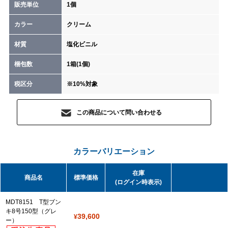
販売単位
1個
カラー
クリーム
材質
塩化ビニル
梱包数
1箱(1個)
税区分
※10%対象
この商品について問い合わせる
カラーバリエーション
在庫
商品名
標準価格
(ログイン時表示)
MDT8151 T型ブン
キ8号150型（グレ
39,600
¥
ー）