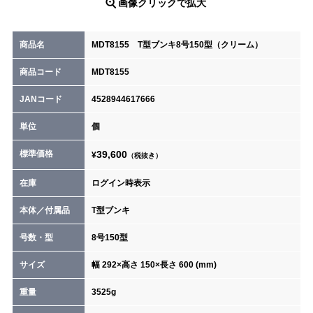
画像クリックで拡大
商品名
MDT8155 T型ブンキ8号150型（クリーム）
商品コード
MDT8155
JANコード
4528944617666
単位
個
標準価格
39,600
¥
（税抜き）
在庫
ログイン時表示
本体／付属品
T型ブンキ
号数・型
8号150型
サイズ
幅 292×高さ 150×長さ 600 (mm)
重量
3525g