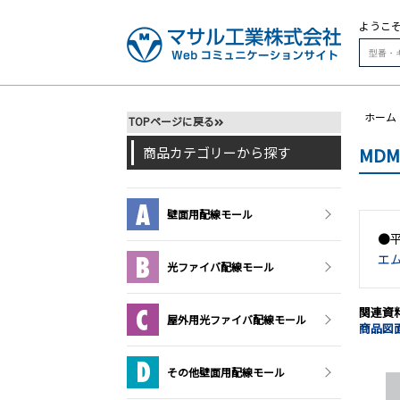
ようこ
ホーム
TOPページに戻る
MD
商品カテゴリーから探す
壁面用配線モール
●
エ
光ファイバ配線モール
関連資
屋外用光ファイバ配線モール
商品図面
その他壁面用配線モール