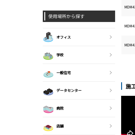
MDM
使用場所から探す
MDM
オフィス
MDM
学校
一般住宅
施
データセンター
病院
店舗