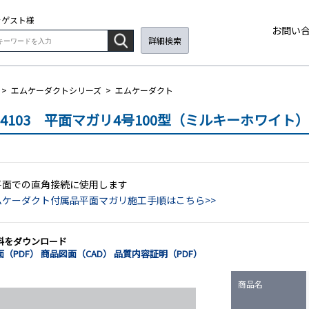
そ
ゲスト
様
お問い
詳細検索
>
エムケーダクトシリーズ
>
エムケーダクト
M4103 平面マガリ4号100型（ミルキーホワイト）
平面での直角接続に使用します
ムケーダクト付属品平面マガリ施工手順はこちら>>
料をダウンロード
（PDF）
商品図面（CAD）
品質内容証明（PDF）
商品名