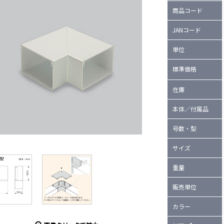
商品コード
JANコード
単位
標準価格
在庫
本体／付属品
号数・型
サイズ
重量
販売単位
カラー