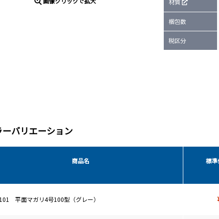
画像クリックで拡大
材質
梱包数
税区分
ラーバリエーション
商品名
標準
4101 平面マガリ4号100型（グレー）