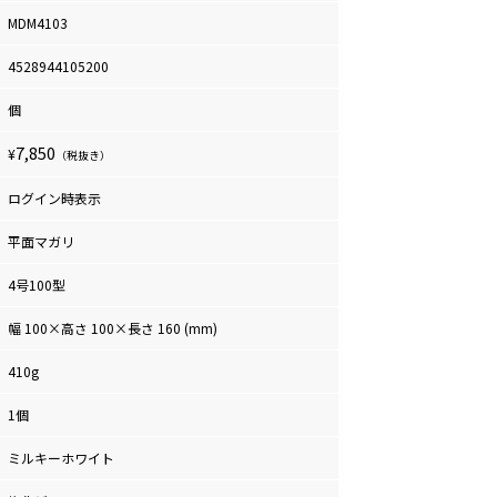
MDM4103
4528944105200
個
7,850
¥
（税抜き）
ログイン時表示
平面マガリ
4号100型
幅 100×高さ 100×長さ 160 (mm)
410g
1個
ミルキーホワイト