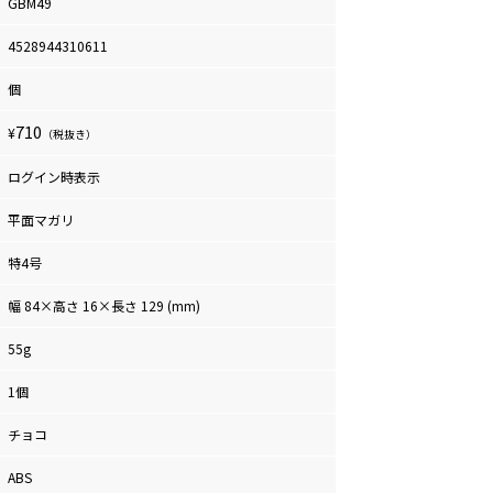
GBM49
4528944310611
個
710
¥
（税抜き）
ログイン時表示
平面マガリ
特4号
幅 84×高さ 16×長さ 129 (mm)
55g
1個
チョコ
ABS