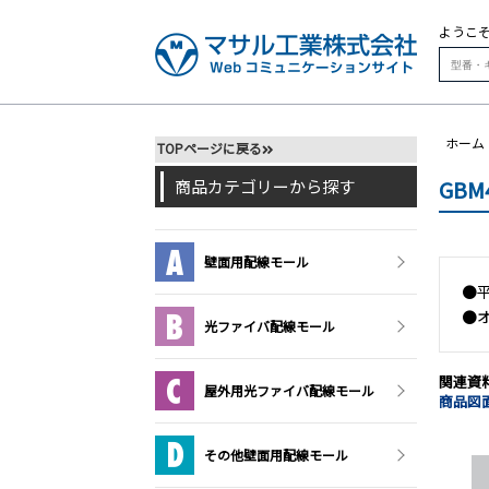
ようこ
ホーム
TOPページに戻る
GB
商品カテゴリーから探す
壁面用配線モール
●
●
光ファイバ配線モール
関連資
屋外用光ファイバ配線モール
商品図面
その他壁面用配線モール