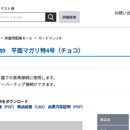
そ
ゲスト
様
お問い
詳細検索
>
床面用配線モール
>
ガードマンⅡR
M49 平面マガリ特4号（チョコ）
平面での直角接続に使用します。
オーバーラップ接続ができます。
料をダウンロード
（PDF）
商品図面（CAD）
品質内容証明（PDF）
商品名