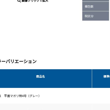
画像クリックで拡大
梱包数
税区分
ラーバリエーション
商品名
標準
41 平面マガリ特4号（グレー）