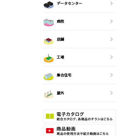
データセンター
病院
店舗
工場
集合住宅
屋外