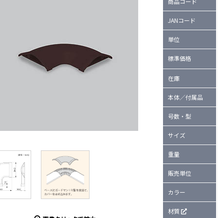
商品コード
JANコード
単位
標準価格
在庫
本体／付属品
号数・型
サイズ
重量
販売単位
カラー
材質